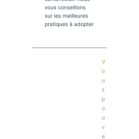
vous conseillons
sur les meilleures
pratiques à adopter
V
o
u
s
p
o
u
v
e